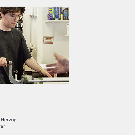
a Herzog
yer