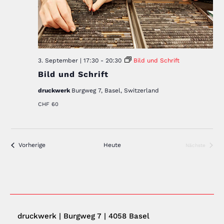
a
v
e
i
u
g
n
a
3. September | 17:30
-
20:30
Bild und Schrift
t
d
Bild und Schrift
i
A
o
druckwerk
Burgweg 7, Basel, Switzerland
n
n
CHF 60
s
i
c
Veranstaltungen
Vorherige
Heute
Nächste
Veranstaltu
h
t
e
n
druckwerk | Burgweg 7 | 4058 Basel