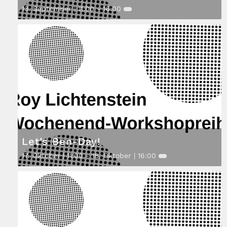
13. September | 11:00
-
16:00
Let’s Ben-Day!
17. Oktober | 11:00
-
18. Oktober | 16:00