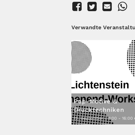
Verwandte Veranstalt
Pop-Motive &
Drucktechniken
13. September | 11:00
-
16:00