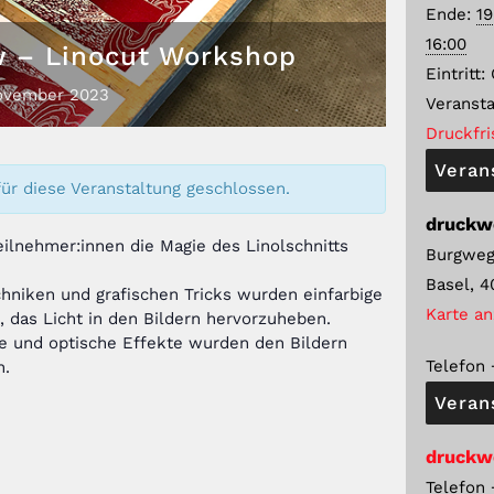
Ende:
1
16:00
w – Linocut Workshop
Eintritt:
ovember
2023
Veransta
Druckfri
Veran
ür diese Veranstaltung geschlossen.
druckw
eilnehmer:innen die Magie des Linolschnitts
Burgweg
Basel
,
4
chniken und grafischen Tricks wurden einfarbige
Karte a
t, das Licht in den Bildern hervorzuheben.
te und optische Effekte wurden den Bildern
Telefon
n.
Veran
druckw
Telefon