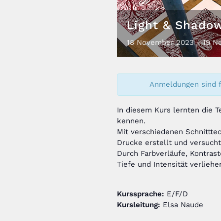
Light & Shado
18
November
2023
-
19
N
Anmeldungen sind f
In diesem Kurs lernten die T
kennen.
Mit verschiedenen Schnittte
Drucke erstellt und versuch
Durch Farbverläufe, Kontras
Tiefe und Intensität verliehe
Kurssprache:
E/F/D
Kursleitung:
Elsa Naude