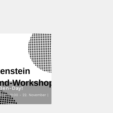
 Ben-Day!
ber | 11:00
-
22. November |