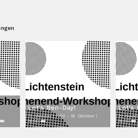
ungen
Let’s Ben-Day!
Let’s
17. Oktober | 11:00
-
18. Oktober |
21. Novem
16:00
16:00