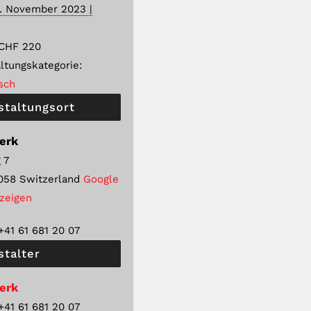
9. November 2023 |
CHF 220
ltungskategorie:
sch
staltungsort
erk
 7
058
Switzerland
Google
nzeigen
+41 61 681 20 07
stalter
erk
+41 61 681 20 07