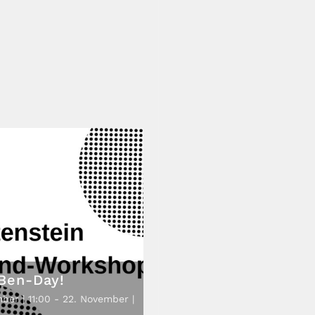
 Ben-Day!
ber | 11:00
-
22. November |