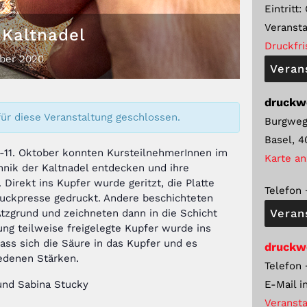
Eintritt:
Veransta
 Kaltnadel
Druckfri
ber
2020
Veran
druckw
ür diese Veranstaltung geschlossen.
Burgweg
Basel
,
4
-11. Oktober konnten KursteilnehmerInnen im
Karte a
nik der Kaltnadel entdecken und ihre
 Direkt ins Kupfer wurde geritzt, die Platte
Telefon
druckpresse gedruckt. Andere beschichteten
Veran
Ätzgrund und zeichneten dann in die Schicht
ung teilweise freigelegte Kupfer wurde ins
rass sich die Säure in das Kupfer und es
druckw
iedenen Stärken.
Telefon
E-Mail
i
und
Sabina Stucky
Veransta