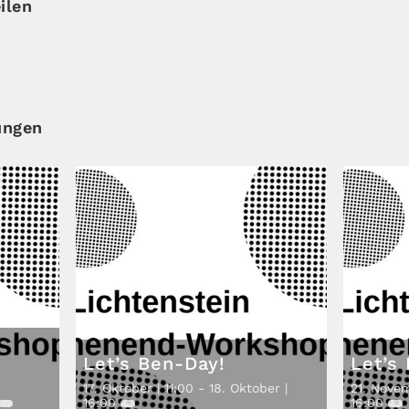
ilen
ungen
Let’s Ben-Day!
Let’s
17. Oktober | 11:00
-
18. Oktober |
21. Novem
16:00
16:00