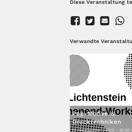
Diese Veranstaltung te
Verwandte Veranstalt
Pop-Motive &
Drucktechniken
13. September | 11:00
-
16:00