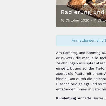
Radierung und
10
Oktober
2020
-
11
Okto
Anmeldungen sind f
Am Samstag und Sonntag 10.
druckwerk die manuelle Tech
Zeichnungen in Kupfer ätzen.
eingefärbt und auf der Tief
zuerst die Platte mit einem 
hinein. Das durch die Zeichn
Eisenchlorid gelegt und so f
entstanden Linien in versch
Kursleitung:
Annette Burrer