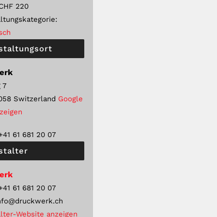
CHF 220
ltungskategorie:
sch
staltungsort
erk
 7
058
Switzerland
Google
nzeigen
+41 61 681 20 07
stalter
erk
+41 61 681 20 07
nfo@druckwerk.ch
lter-Website anzeigen