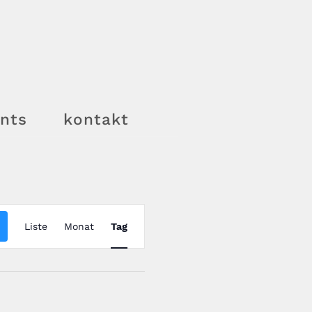
nts
kontakt
V
Liste
Monat
Tag
e
r
a
n
s