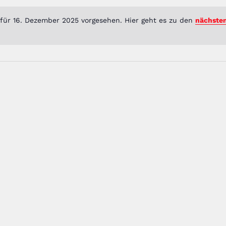
 für 16. Dezember 2025 vorgesehen. Hier geht es zu den
nächste
H
i
n
w
e
i
s