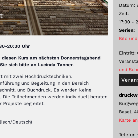
Datum:
Zeit:
t
17:30 - 
Serien:
Bild und
30-20:30 Uhr
Eintritt:
r diesen Kurs am nächsten Donnerstagabend
Veransta
ie sich bitte an Lucinda Tanner
.
und Schr
xt mit zwei Hochdrucktechniken.
Veran
Einführung und Begleitung in den Bereich
lschnitt, und Buchdruck. Es werden keine
druckw
. Die Teilnehmenden werden individuell beraten
Burgweg
r Projekte begleitet.
Basel
,
4
Karte a
lisch/Deutsch)
Telefon