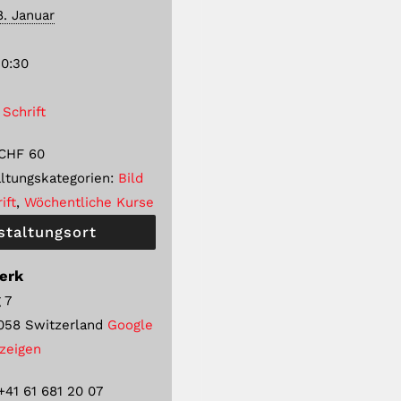
8. Januar
20:30
 Schrift
CHF 60
ltungskategorien:
Bild
ift
,
Wöchentliche Kurse
staltungsort
erk
 7
058
Switzerland
Google
nzeigen
+41 61 681 20 07