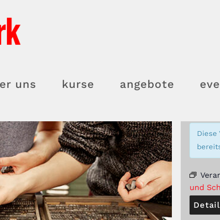
er uns
kurse
angebote
eve
Diese 
bereit
Vera
und Sch
Detai