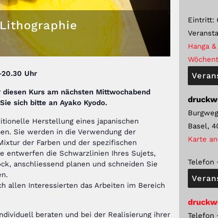
Eintritt:
Lithographie
Veransta
Hanga & 
Wöchent
-20.30
Uhr
Veran
r diesen Kurs am nächsten Mittwochabend
druckw
ie sich bitte an Ayako Kyodo
.
Burgweg
ditionelle Herstellung eines japanischen
Basel
,
4
en. Sie werden in die Verwendung der
Karte a
Mixtur der Farben und der spezifischen
e entwerfen die Schwarzlinien Ihres Sujets,
Telefon
ock, anschliessend planen und schneiden Sie
en.
Veran
h allen Interessierten das Arbeiten im Bereich
druckw
ividuell beraten und bei der Realisierung ihrer
Telefon