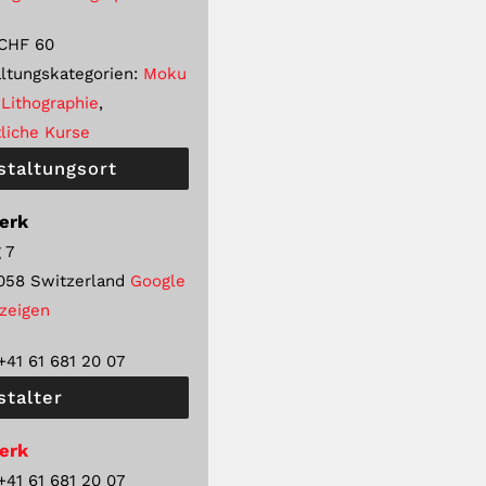
CHF 60
ltungskategorien:
Moku
Lithographie
,
liche Kurse
staltungsort
erk
 7
058
Switzerland
Google
nzeigen
+41 61 681 20 07
stalter
erk
+41 61 681 20 07