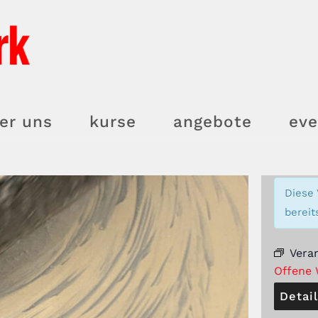
er uns
kurse
angebote
eve
Diese 
bereit
Vera
Offene 
Detai