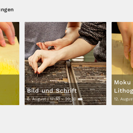
ungen
Moku 
Bild und Schrift
Litho
6. August | 17:30
-
20:30
12. Augus