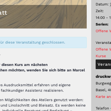
Datum:
Zeit:
att
14:00 - 
Serien:
Offene 
ür diese Veranstaltung geschlossen.
Veransta
Offene 
r
Kurse
Veran
 diesen Kurs am nächsten
chen möchten,
wenden Sie sich bitte an Marcel
druckw
Burgweg
hes Ausdrucksmittel erfahren und eigene
Basel
,
4
 fachkundiger Assistenz realisieren.
Karte a
en Möglichkeiten des Ateliers genutzt werden:
- und Linolschnitt und Bleisatz. Es werden keine
Telefon
 Individuelle Beratung und Begleitung –