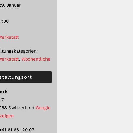
29. Januar
17:00
Werkstatt
ltungskategorien:
Werkstatt
,
Wöchentliche
staltungsort
erk
 7
058
Switzerland
Google
nzeigen
+41 61 681 20 07