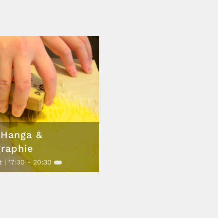
Hanga &
graphie
t | 17:30
-
20:30