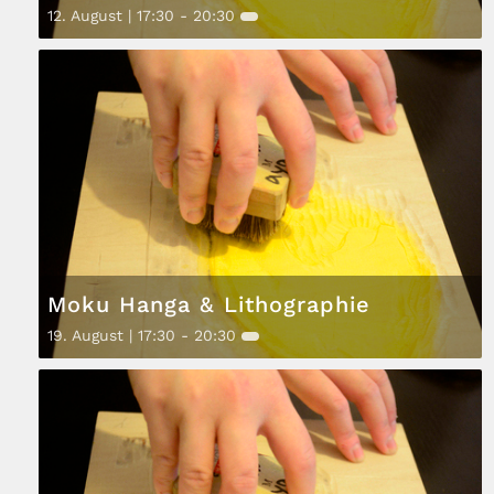
12. August | 17:30
-
20:30
Moku Hanga & Lithographie
19. August | 17:30
-
20:30