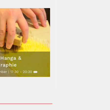
Hanga &
graphie
ber | 17:30
-
20:30