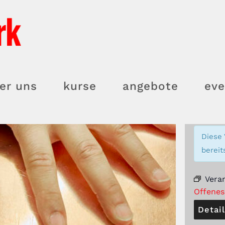
er uns
kurse
angebote
eve
Diese 
bereit
Vera
Offenes
Detai