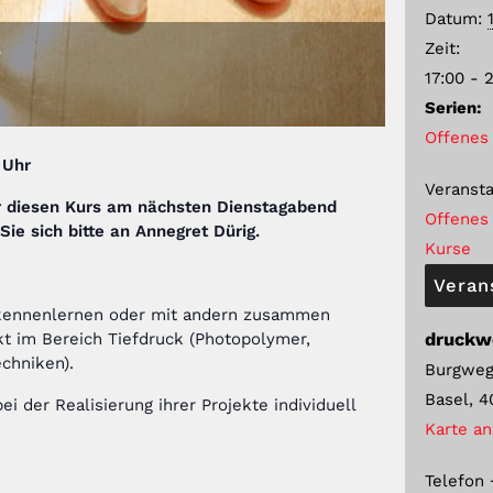
Datum:
Zeit:
r
17:00 - 
Serien:
Offenes 
 Uhr
Veransta
 diesen Kurs am nächsten Dienstagabend
Offenes 
ie sich bitte an Annegret Dürig
.
Kurse
Veran
k kennenlernen oder mit andern zusammen
druckw
t im Bereich Tiefdruck (Photopolymer,
chniken).
Burgweg
Basel
,
4
 der Realisierung ihrer Projekte individuell
Karte a
Telefon