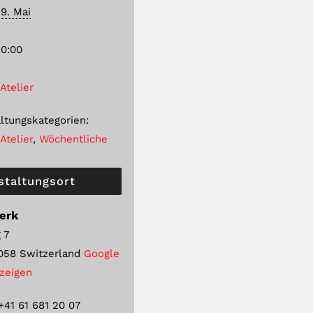
19. Mai
20:00
Atelier
ltungskategorien:
Atelier
,
Wöchentliche
staltungsort
erk
 7
058
Switzerland
Google
nzeigen
+41 61 681 20 07