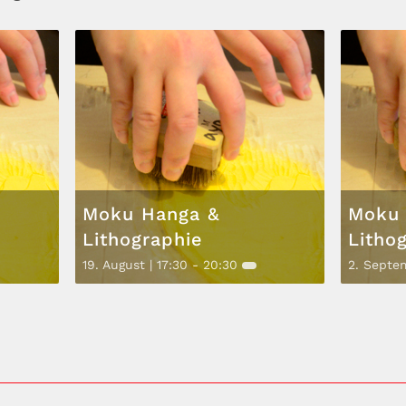
Moku Hanga &
Moku 
Lithographie
Litho
19. August | 17:30
-
20:30
2. Septem