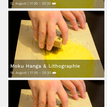
12. August | 17:30
-
20:30
Moku Hanga & Lithographie
19. August | 17:30
-
20:30